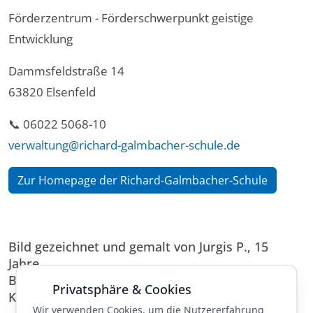
Förderzentrum - Förderschwerpunkt geistige
Entwicklung
Dammsfeldstraße 14
63820 Elsenfeld
📞 06022 5068-10
verwaltung@richard-galmbacher-schule.de
Zur Homepage der Richard-Galmbacher-Schule
Bild gezeichnet und gemalt von Jurgis P., 15
Jahre.
Buchstaben der Schulschrift, Aquarelle von
Privatsphäre & Cookies
Kindern der H1, Layout A.D.
Wir verwenden Cookies, um die Nutzererfahrung