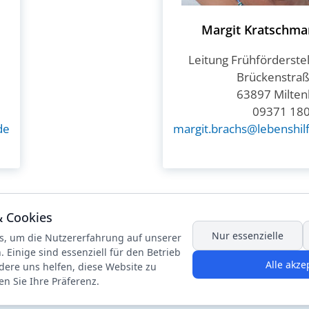
Margit Kratschma
Leitung Frühförderste
Brückenstraß
63897 Milten
09371 18
de
margit.brachs@lebenshil
& Cookies
Nur essenzielle
s, um die Nutzererfahrung auf unserer
 Einige sind essenziell für den Betrieb
Alle akze
dere uns helfen, diese Website zu
en Sie Ihre Präferenz.