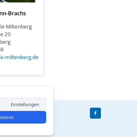
nn-Brachs
lle Miltenberg
e 20
berg
08
fe-miltenberg.de
Einstellungen
ptieren