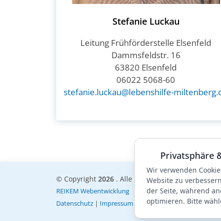
Stefanie Luckau
Leitung Frühförderstelle Elsenfeld
Dammsfeldstr. 16
63820 Elsenfeld
06022 5068-60
stefanie.luckau@lebenshilfe-miltenberg.
Privatsphäre 
Wir verwenden Cookie
© Copyright
2026
. Alle Rechte vorbehalten.
Website zu verbessern.
der Seite, während an
REIKEM Webentwicklung
optimieren. Bitte wähl
Datenschutz
|
Impressum
|
Hinweisgeberportal