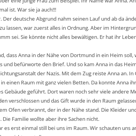
Über eine junge Frau zum Beispiel. Ihr Name war Anna. A
al ist. War sie ja auch!!!
. Der deutsche Abgrund nahm seinen Lauf und ab da ändert
u lassen, war zuerst alles in Ordnung. Aber im Hintergrun
umm sei. Sie könnte nicht alles bewältigen. Er hat ihr Lebe
nd, dass Anna in der Nähe von Dortmund in ein Heim soll,
us und befürworte den Brief. Und so kam Anna in das Heim 
ichtungsanstalt der Nazis. Mit dem Zug reiste Anna an. 
n einen Raum mit ganz vielen Betten. Da konnte Anna ih
s Gebäude geführt. Dort waren noch sehr viele andere M
rden verschlossen und das Gift wurde in den Raum gelasse
m Ofen verbrannt, der in der Nähe stand. Die Kleider und 
Die Familie wollte aber ihre Sachen nicht.
 es erst einmal still bei uns im Raum. Wir schauten uns 